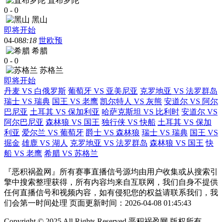
直布罗陀
0
-
0
黑山
即将开始
04-08
8:18
世欧预
希腊
0
-
0
苏格兰
即将开始
丹麦 VS 白俄罗斯
葡萄牙 VS 亚美尼亚
克罗地亚 VS 法罗群岛
瑞士 VS 瑞典
国王 VS 老鹰
凯尔特人 VS 灰熊
安道尔 VS 阿尔
巴尼亚
土耳其 VS 保加利亚
哈萨克斯坦 VS 比利时
安道尔 VS
阿尔巴尼亚
森林狼 VS 国王
独行侠 VS 快船
土耳其 VS 保加
利亚
爱尔兰 VS 葡萄牙
爵士 VS 森林狼
瑞士 VS 瑞典
国王 VS
掘金
雄鹿 VS 湖人
克罗地亚 VS 法罗群岛
森林狼 VS 国王
快
船 VS 老鹰
希腊 VS 苏格兰
『恶积祸盈网』所有赛事直播信号源均由用户收集或从搜索引
擎中搜索整理获得，所有内容均来自互联网，我们自身不提供
任何直播信号和视频内容，如有侵犯您的权益请联系我们，我
们会第一时间处理 页面更新时间：2026-04-08 01:45:43
Copyright © 2025 All Rights Reserved 恶积祸盈网 版权所有