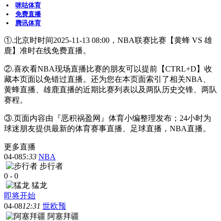
咪咕体育
免费直播
腾讯体育
①.北京时时间2025-11-13 08:00，NBA联赛比赛【黄蜂 VS 雄
鹿】准时在线免费直播。
②.喜欢看NBA现场直播比赛的朋友可以提前【CTRL+D】收
藏本页面以免错过直播。还为您在本页面索引了相关NBA、
黄蜂直播、雄鹿直播的近期比赛列表以及两队历史交锋、两队
赛程。
③.页面内容由『恶积祸盈网』体育小编整理发布；24小时为
球迷朋友提供最新的体育赛事直播、足球直播，NBA直播。
更多直播
04-08
5:33
NBA
步行者
0
-
0
猛龙
即将开始
04-08
12:31
世欧预
阿塞拜疆