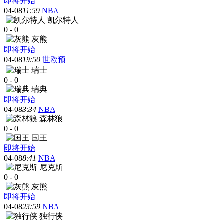
即将开始
04-08
11:59
NBA
凯尔特人
0
-
0
灰熊
即将开始
04-08
19:50
世欧预
瑞士
0
-
0
瑞典
即将开始
04-08
3:34
NBA
森林狼
0
-
0
国王
即将开始
04-08
8:41
NBA
尼克斯
0
-
0
灰熊
即将开始
04-08
23:59
NBA
独行侠