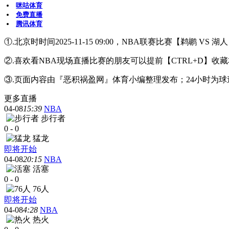
咪咕体育
免费直播
腾讯体育
①.北京时时间2025-11-15 09:00，NBA联赛比赛【鹈鹕 V
②.喜欢看NBA现场直播比赛的朋友可以提前【CTRL+D
③.页面内容由『恶积祸盈网』体育小编整理发布；24小时为
更多直播
04-08
15:39
NBA
步行者
0
-
0
猛龙
即将开始
04-08
20:15
NBA
活塞
0
-
0
76人
即将开始
04-08
4:28
NBA
热火